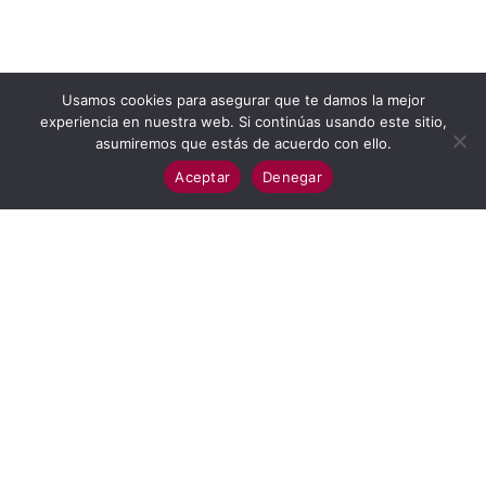
Usamos cookies para asegurar que te damos la mejor
experiencia en nuestra web. Si continúas usando este sitio,
asumiremos que estás de acuerdo con ello.
Aceptar
Denegar
TE OFRECEMOS
Horarios y lineas
Tarifas
SOBRE URBANOS DE TERUEL
Servicio a demanda en barrios rurales