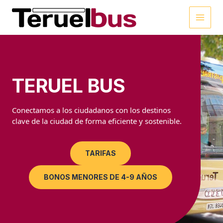
Ir
al
MAI
contenido
MEN
TERUEL BUS
Conectamos a los ciudadanos con los destinos
clave de la ciudad de forma eficiente y sostenible.
TARIFAS
BONOS MENORES DE 4-9 AÑOS