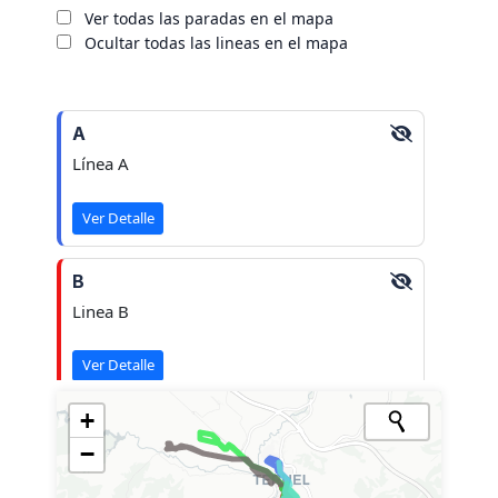
Ver todas las paradas en el mapa
Ocultar todas las lineas en el mapa
A
Línea A
Ver Detalle
B
Linea B
Ver Detalle
+
P
−
Línea P