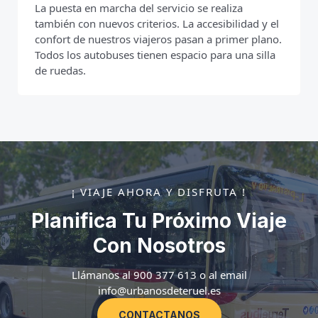
La puesta en marcha del servicio se realiza
también con nuevos criterios. La accesibilidad y el
confort de nuestros viajeros pasan a primer plano.
Todos los autobuses tienen espacio para una silla
de ruedas.
¡ VIAJE AHORA Y DISFRUTA !
Planifica Tu Próximo Viaje
Con Nosotros
Llámanos al 900 377 613 o al email
info@urbanosdeteruel.es
CONTACTANOS