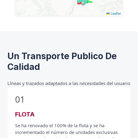
Ver Detalle
Leaflet
BR
Línea Barrios Rurales
Ver Detalle
Un Transporte Publico De
P RF
Calidad
Línea P - Refuerzo Escolar
Líneas y trazados adaptados a las necesidades del usuario
Ver Detalle
01
FLOTA
Se ha renovado el 100% de la flota y se ha
incrementado el número de unidades exclusivas