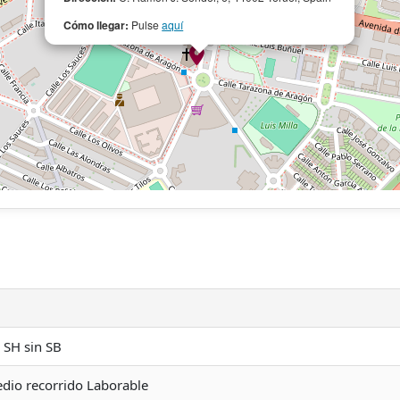
Cómo llegar:
Pulse
aquí
o
n SH sin SB
dio recorrido Laborable