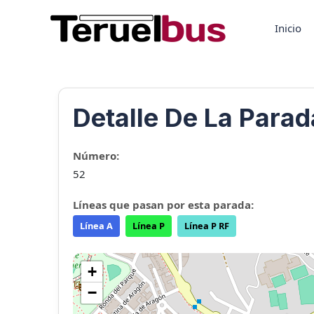
Ir
al
Inicio
contenido
Detalle De La Para
Número:
52
Líneas que pasan por esta parada:
Línea A
Línea P
Línea P RF
+
−