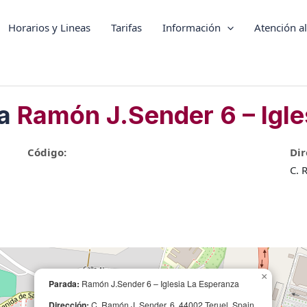
Horarios y Lineas
Tarifas
Información
Atención al
da
Ramón J.Sender 6 – Igle
Código:
Dir
C. 
×
Parada:
Ramón J.Sender 6 – Iglesia La Esperanza
Dirección:
C. Ramón J. Sender, 6, 44002 Teruel, Spain