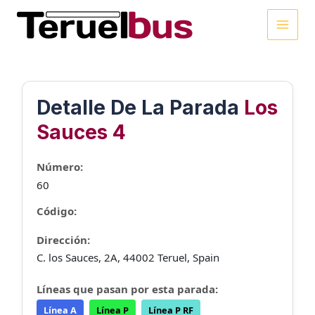
Ir
al
MAI
contenido
MEN
Detalle De La Parada
Los
Sauces 4
Número:
60
Código:
Dirección:
C. los Sauces, 2A, 44002 Teruel, Spain
Líneas que pasan por esta parada:
Línea A
Línea P
Línea P RF