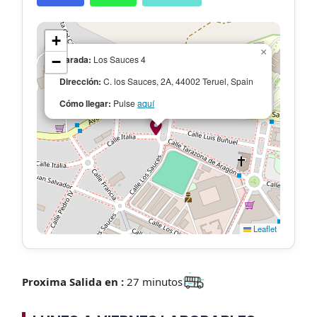
+
×
−
Parada:
Los Sauces 4
Dirección:
C. los Sauces, 2A, 44002 Teruel, Spain
Cómo llegar:
Pulse
aquí
Leaflet
Proxima Salida en :
27 minutos