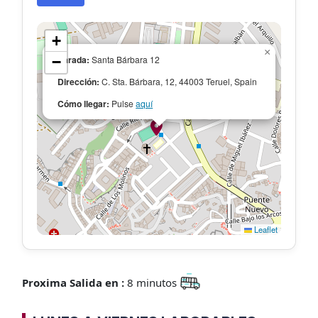
+
×
−
Parada:
Santa Bárbara 12
Dirección:
C. Sta. Bárbara, 12, 44003 Teruel, Spain
Cómo llegar:
Pulse
aquí
Leaflet
Proxima Salida en :
8 minutos