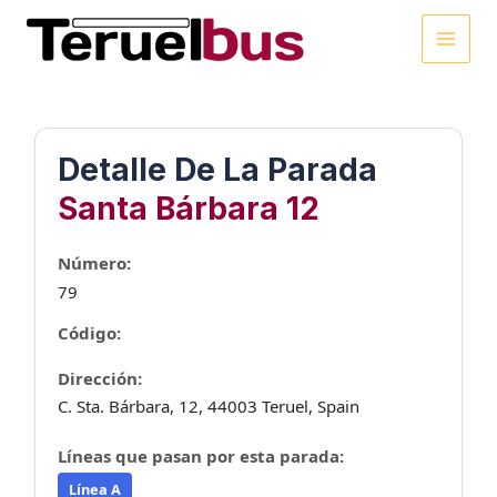
Ir
al
MAI
contenido
MEN
Detalle De La Parada
Santa Bárbara 12
Número:
79
Código:
Dirección:
C. Sta. Bárbara, 12, 44003 Teruel, Spain
Líneas que pasan por esta parada:
Línea A