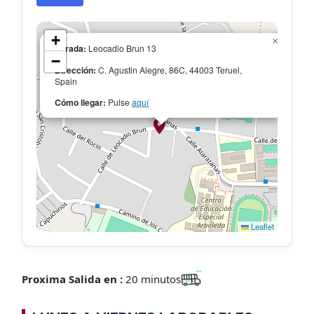
+
×
Parada:
Leocadio Brun 13
−
Dirección:
C. Agustin Alegre, 86C, 44003 Teruel,
Spain
Cómo llegar:
Pulse
aquí
Leaflet
Proxima Salida en :
20 minutos