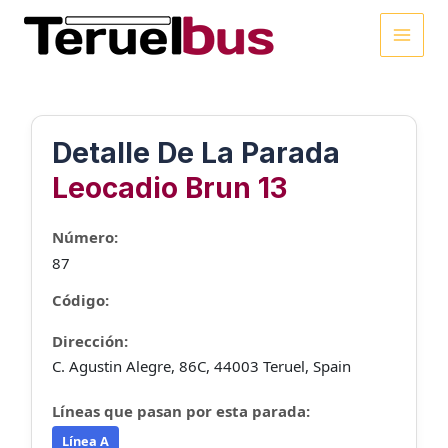
Ir
al
MAI
contenido
MEN
Detalle De La Parada
Leocadio Brun 13
Número:
87
Código:
Dirección:
C. Agustin Alegre, 86C, 44003 Teruel, Spain
Líneas que pasan por esta parada:
Línea A