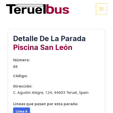
Ir
al
MAI
contenido
MEN
Detalle De La Parada
Piscina San León
Número:
88
Código:
Dirección:
C. Agustin Alegre, 124, 44003 Teruel, Spain
Líneas que pasan por esta parada:
Línea A