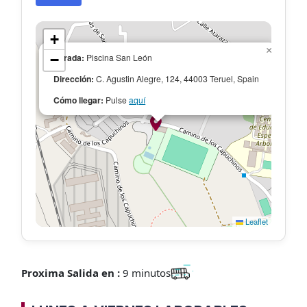
+
×
−
Parada:
Piscina San León
Dirección:
C. Agustin Alegre, 124, 44003 Teruel, Spain
Cómo llegar:
Pulse
aquí
Leaflet
Proxima Salida en :
9 minutos